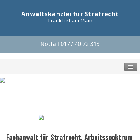
Anwaltskanzlei für Strafrecht
Frankfurt am Main
Notfall 0177 40 72 313
HOME
SCHWERPUNKTE
Schwerpunkte
Tätigkeitsfeld
Arbeitsspektrum
LEISTUNGEN
Fachanwalt für Strafrecht, Arbeitsspektrum