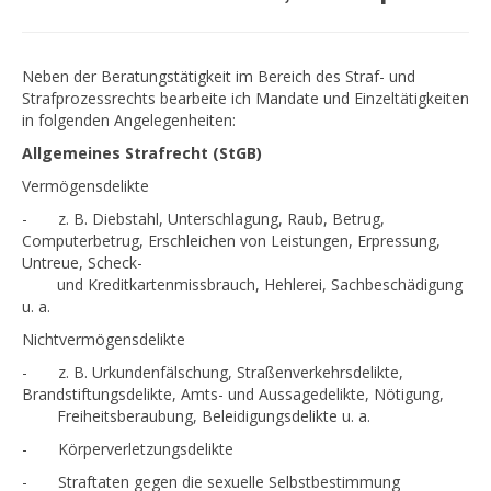
Leistungen
Tätigkeit für Sie
Neben der Beratungstätigkeit im Bereich des Straf- und
Auf einen Blick
Strafprozessrechts bearbeite ich Mandate und Einzeltätigkeiten
in folgenden Angelegenheiten:
NOTFALL
Allgemeines Strafrecht (StGB)
WAHLVERTEIDIGER
Vermögensdelikte
PFLICHTVERTEIDIGER
- z. B. Diebstahl, Unterschlagung, Raub, Betrug,
KONTAKT
Computerbetrug, Erschleichen von Leistungen, Erpressung,
Untreue, Scheck-
Datenschutz
und Kreditkartenmissbrauch, Hehlerei, Sachbeschädigung
Impressum
u. a.
Nichtvermögensdelikte
Anfahrt
- z. B. Urkundenfälschung, Straßenverkehrsdelikte,
VOLLMACHT
Brandstiftungsdelikte, Amts- und Aussagedelikte, Nötigung,
VITA
Freiheitsberaubung, Beleidigungsdelikte u. a.
- Körperverletzungsdelikte
- Straftaten gegen die sexuelle Selbstbestimmung